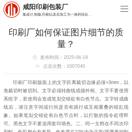
咸阳印刷包装厂
集设计,制版,印刷以及后加工为一体的综合性印刷企业
印刷厂如何保证图片细节的质
量？
发布时间：2025-06-19
点击次数：1007040
印刷厂印刷版面上的文字距离裁切边缘必须>3mm，以
免裁切时被切到。
文字必须转曲线或描外框。
文字不要使用
系统字，若使用会造成笔划交错处有白色节点。
文字转成曲
线后，请注意字间或行间是否有跳行或互相重叠的错乱现
象。
如果笔划交错处有白色节点时，以打散的指令处理即
可。
黑色文字不要选用套印填色。
二、同一文档在不同次印
刷时，色彩都会有差异，色差度在10%内为正常(因墨量控制