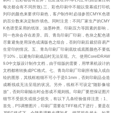
每次都会有不同所致).三、彩色印刷中不能以萤幕或打印机
列印的颜色来要求印刷色，客户制作时必须参照CMYK色谱
的百分数来决定制作填色。
同时注意：不同厂家生产的CMY
K色谱受采用的纸张、油墨种类、印刷压力等因素的影响，
同一色块会存在差异。
四、青岛印刷厂印刷，色块之配色请
尽量避免使用深色或满版色之组合，否则印刷后裁切容易产
生背印的情况。
五、青岛印刷厂印刷底纹或底图颜色不要低
于10%，以避免印刷成品时无法呈现。
六、使用CoreIDRAW
9.0中文版设计制作文档，由于组版的需要，用苹果机设计的
文档都将转换成PC格式。
七、青岛印刷厂印刷所有输入或自
绘的图形，其线框粗细不可小于是0.1mm，否则印刷品会造
成断线或无法呈现的状况。
另外，线框不可设定“随影像缩
放”，否则印刷输出时会形成不规则线。
印刷厂要想保证图片
细节不受损失或很少损失，有以下几条经验值得注意：1、
首先，PS调整图片，印刷厂需要在TIFF格式下进行，要是在
JPEG格式下，会随着调整步骤加多，细节损失越大。
如果