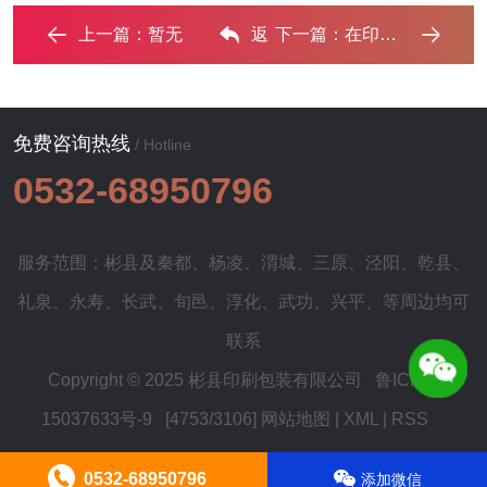
上一篇：
暂无
返
下一篇：
在印刷前印前图像为什么要加网？‌
回列表
免费咨询热线
/ Hotline
0532-68950796
服务范围：彬县及
秦都
、
杨凌
、
渭城
、
三原
、
泾阳
、
乾县
、
礼泉
、
永寿
、
长武
、
旬邑
、
淳化
、
武功
、
兴平
、等周边均可
联系
Copyright © 2025 彬县印刷包装有限公司
鲁ICP备
15037633号-9
[4753/3106]
网站地图
|
XML
|
RSS
0532-68950796
添加微信