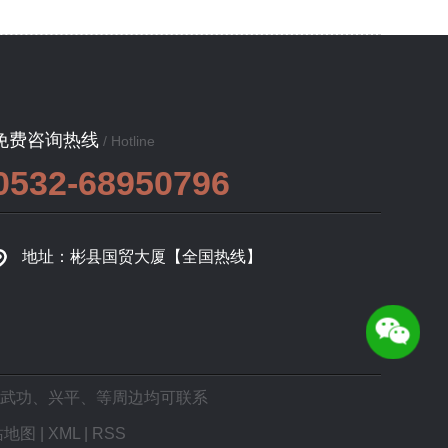
免费咨询热线
/ Hotline
0532-68950796
地址：彬县国贸大厦【全国热线】
武功
、
兴平
、等周边均可联系
站地图
|
XML
|
RSS