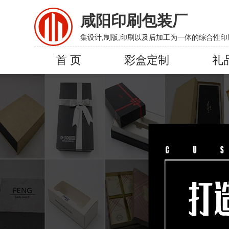
咸阳印刷包装厂
集设计,制版,印刷以及后加工为一体的综合性印
首 页
彩盒定制
礼