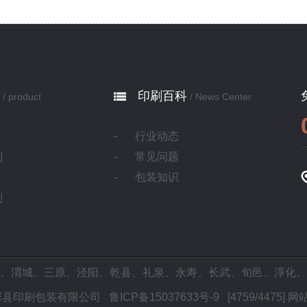
印刷百科
/ product
/ News Center
行业动态
制
常见问题
包装知识
制
、
渭城
、
三原
、
泾阳
、
乾县
、
礼泉
、
永寿
、
长武
、
旬邑
、
淳化
、
2025 彬县印刷包装有限公司
鲁ICP备15037633号-9
[4759/4475]
网