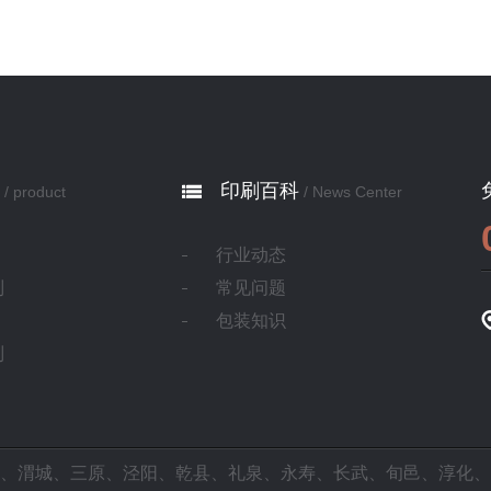
印刷百科
/ product
/ News Center
行业动态
制
常见问题
包装知识
制
、
渭城
、
三原
、
泾阳
、
乾县
、
礼泉
、
永寿
、
长武
、
旬邑
、
淳化
、