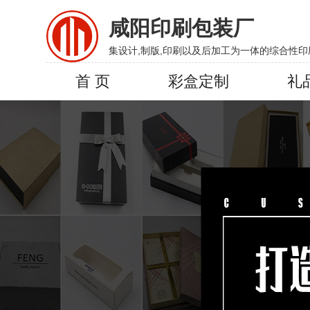
咸阳印刷包装厂
集设计,制版,印刷以及后加工为一体的综合性印
首 页
彩盒定制
礼