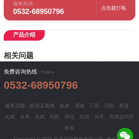
服务热线
点击拨打电
0532-68950796
话
产品介绍
相关问题
免费咨询热线
/ Hotline
0532-68950796
服务范围：彬县及
秦都
、
杨凌
、
渭城
、
三原
、
泾阳
、
乾县
、
礼泉
、
永寿
、
长武
、
旬邑
、
淳化
、
武功
、
兴平
、等周边均可
联系