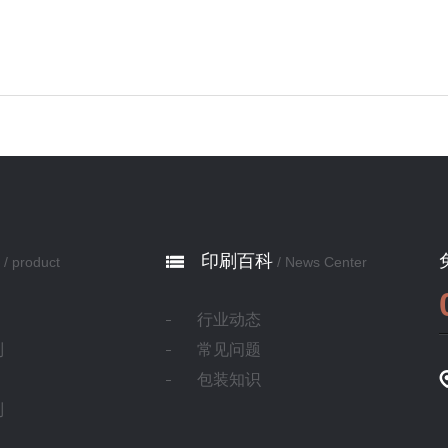
套印填色。二、同一文档在不同次 ...
印刷百科
/ product
/ News Center
行业动态
制
常见问题
包装知识
制