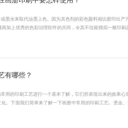
或墨水来取代油墨上色。因为其色剂的彩色颜料相比胶印出产尺度i
域再加上优秀的色彩治理软件的共同，令其不仅能模拟一般印刷
可 以模拟在高速轮转印刷机下 ...
艺有哪些？
为常用的印刷工艺进行一个基本了解，它们所表现出来的效果心
文化。下面我们简单来了解一下画册中常用的印刷工艺。烫金、
、针孔、过胶、压塑、打孔、鸡眼 ...