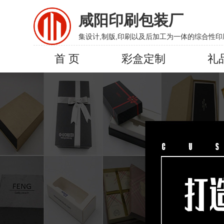
咸阳印刷包装厂
集设计,制版,印刷以及后加工为一体的综合性印
首 页
彩盒定制
礼