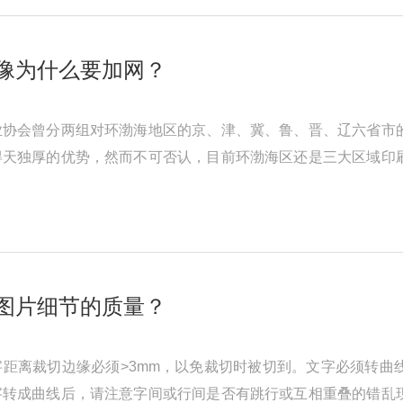
像为什么要加网？
业协会曾分两组对环渤海地区的京、津、冀、鲁、晋、辽六省市
得天独厚的优势，然而不可否认，目前环渤海区还是三大区域印
历史的原因，该地区的经济基 ...
图片细节的质量？
距离裁切边缘必须>3mm，以免裁切时被切到。文字必须转曲
字转成曲线后，请注意字间或行间是否有跳行或互相重叠的错乱